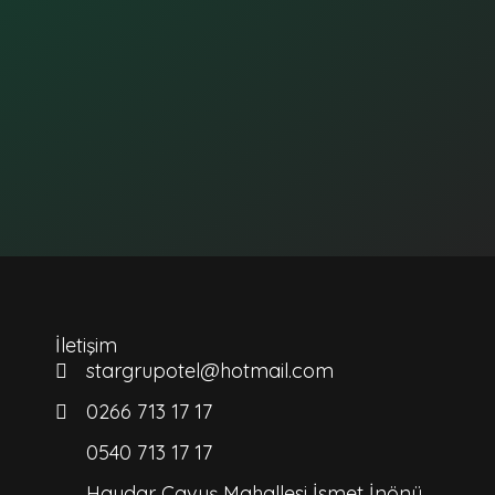
İletişim
stargrupotel@hotmail.com
0266 713 17 17
0540 713 17 17
Haydar Çavuş Mahallesi İsmet İnönü